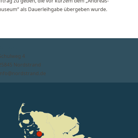
uf­trag zu ge­ben, die vor kur­zem dem „An­dre­as-
u­se­um“ als Dau­er­leih­ga­be über­ge­ben wur­de.
Kon­takt
Schul­weg 4
25845 Nord­strand
in­fo@nord­strand.de