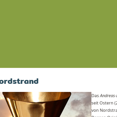
Nord­strand
Das
An­dre­as
seit Os­tern (
von Nord­str