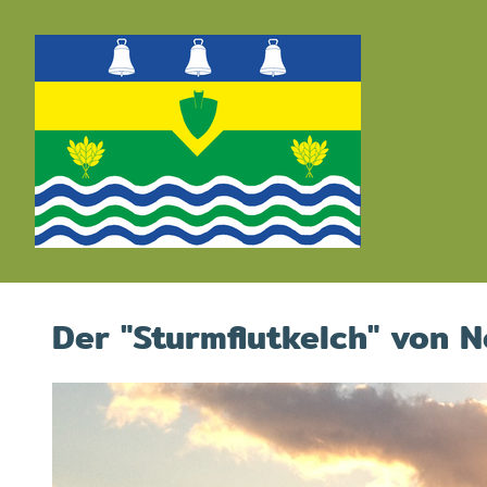
Der "Sturm­flut­kelch" von 