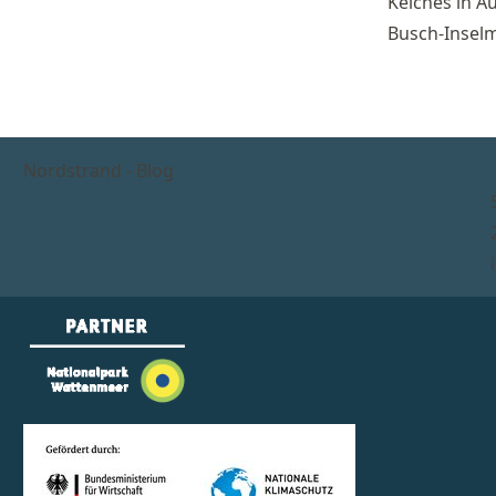
Kel­ches in A
Busch-In­sel­m
Nord­strand - Blog