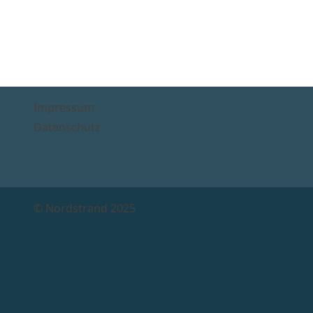
Im­pres­sum
Da­ten­schutz
© Nord­strand 2025