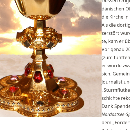
Des­sen Ori­gi
dä­ni­schen Ob
die Kir­che i
Als die dor­ti
zer­stört wur
te, kam er ü
Vor ge­nau 20
(zum fünf­ten
er wur­de zwa
sich. Ge­mei
Jour­na­list u
„Sturm­flut­ke
schich­te re­ko
Dank Spen­de
Nord­ost­see-Sp
dem „För­der­v