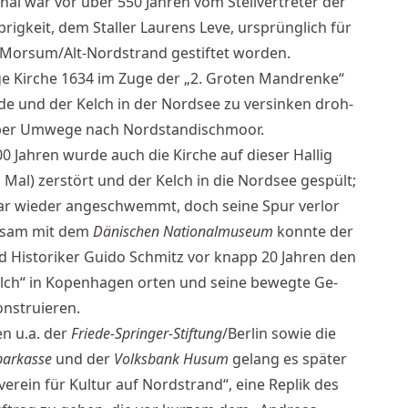
­nal war vor über 550 Jah­ren vom Stell­ver­tre­ter der
­rig­keit, dem Stal­ler Lau­rens Le­ve, ur­sprüng­lich für
n Mor­sum/Alt-Nord­strand ge­stif­tet wor­den.
­ge Kir­che 1634 im Zu­ge der „2. Gro­ten Man­dren­ke“
­de und der Kelch in der Nord­see zu ver­sin­ken droh­
ber Um­we­ge nach Nord­stan­disch­moor.
0 Jah­ren wur­de auch die Kir­che auf die­ser Hal­lig
 Mal) zer­stört und der Kelch in die Nord­see ge­spült;
r wie­der an­ge­schwemmt, doch sei­ne Spur ver­lor
n­sam mit dem
Dä­ni­schen Na­tio­nal­mu­se­um
konn­te der
nd His­to­ri­ker Gui­do Schmitz vor knapp 20 Jah­ren den
lch“ in Ko­pen­ha­gen or­ten und sei­ne be­weg­te Ge­
n­stru­ie­ren.
n u.a. der
Frie­de-Sprin­ger-Stif­tung
/Ber­lin so­wie die
ar­kas­se
und der
Volks­bank Hu­sum
ge­lang es spä­ter
er­ein für Kul­tur auf Nord­strand“, ei­ne Re­plik des