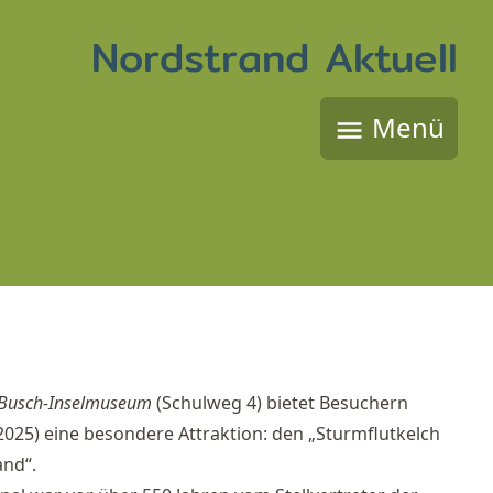
Nordstrand Aktuell
Menü
-Busch-In­sel­mu­se­um
(Schul­weg 4) bie­tet Be­su­chern
2025) ei­ne be­son­de­re At­trak­ti­on: den „Sturm­flut­kelch
and“.